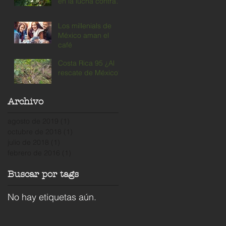
en la lucha contra el
cambio climático.
Los millenials de
México aman el
café
Costa Rica 95 ¿Al
rescate de México?
Archivo
agosto de 2019
(1)
1 entrada
octubre de 2018
(1)
1 entrada
julio de 2018
(1)
1 entrada
febrero de 2016
(1)
1 entrada
Buscar por tags
No hay etiquetas aún.