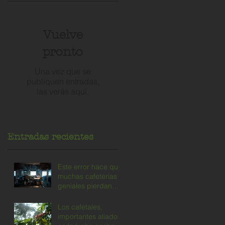
Vuelve
s
pronto
Una vez que se
publiquen entradas,
las verás aquí.
Entradas recientes
Este error hace que
muchas cafeterías
geniales pierdan
clientes
Los cafetales,
importantes aliados