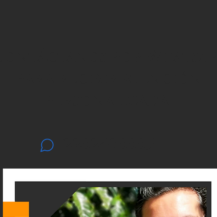
ontáctanos por WhatsA
para recibir atención
personalizada
2282438885